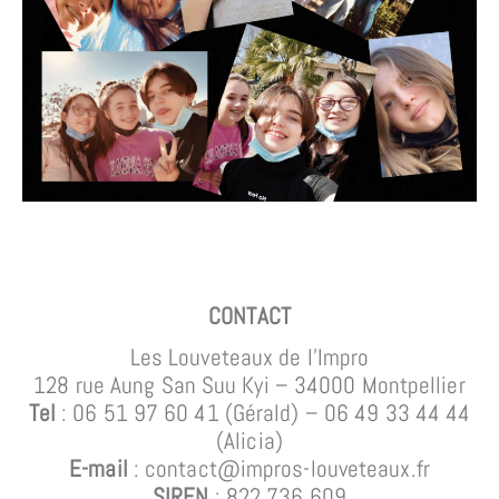
CONTACT
Les Louveteaux de l’Impro
128 rue Aung San Suu Kyi – 34000 Montpellier
Tel
: 06 51 97 60 41 (Gérald)
– 06 49 33 44 44
(Alicia)
E-mail
: contact@impros-louveteaux.fr
SIREN
: 822 736 609