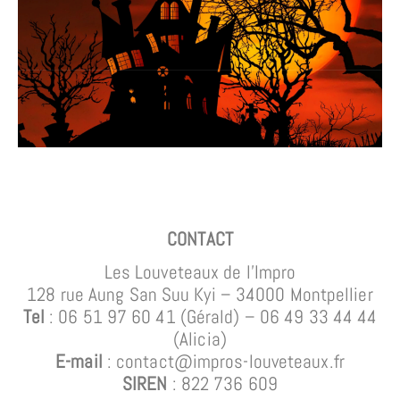
CONTACT
Les Louveteaux de l’Impro
128 rue Aung San Suu Kyi – 34000 Montpellier
Tel
: 06 51 97 60 41 (Gérald)
– 06 49 33 44 44
(Alicia)
E-mail
: contact@impros-louveteaux.fr
SIREN
: 822 736 609